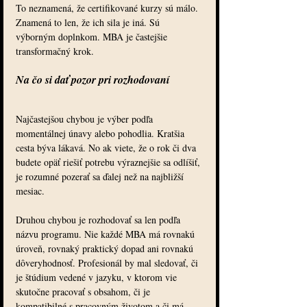
To neznamená, že certifikované kurzy sú málo. 
Znamená to len, že ich sila je iná. Sú 
výborným doplnkom. MBA je častejšie 
transformačný krok.
Na čo si dať pozor pri rozhodovaní
Najčastejšou chybou je výber podľa 
momentálnej únavy alebo pohodlia. Kratšia 
cesta býva lákavá. No ak viete, že o rok či dva 
budete opäť riešiť potrebu výraznejšie sa odlíšiť, 
je rozumné pozerať sa ďalej než na najbližší 
mesiac.
Druhou chybou je rozhodovať sa len podľa 
názvu programu. Nie každé MBA má rovnakú 
úroveň, rovnaký praktický dopad ani rovnakú 
dôveryhodnosť. Profesionál by mal sledovať, či 
je štúdium vedené v jazyku, v ktorom vie 
skutočne pracovať s obsahom, či je 
kompatibilné s pracovným životom a či má 