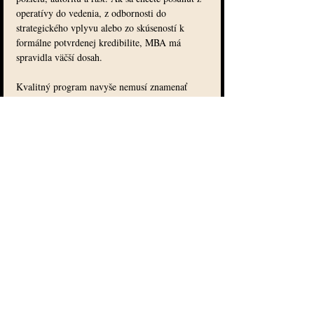
operatívy do vedenia, z odbornosti do 
strategického vplyvu alebo zo skúseností k 
formálne potvrdenej kredibilite, MBA má 
spravidla väčší dosah.
Kvalitný program navyše nemusí znamenať 
kompromis medzi prestížou a dostupnosťou. Ak 
je postavený pre pracujúcich profesionálov, 
ponúka praktický obsah, flexibilný online 
formát a dôveryhodné zázemie, stáva sa 
realistickou cestou k vyššiemu kariérnemu 
štandardu. Presne preto oslovujú manažérske 
programy inštitúcií ako Slovacademy ľudí, 
ktorí hľadajú silný pomer medzi hodnotou 
štúdia a jeho reálnym dopadom.
Niekedy vám stačí doplniť zručnosť. Niekedy 
však potrebujete potvrdiť, kým sa v 
profesijnom svete stávate. A práve v takom 
momente už nejde len o kurz. Ide o úroveň, 
ktorú chcete reprezentovať.