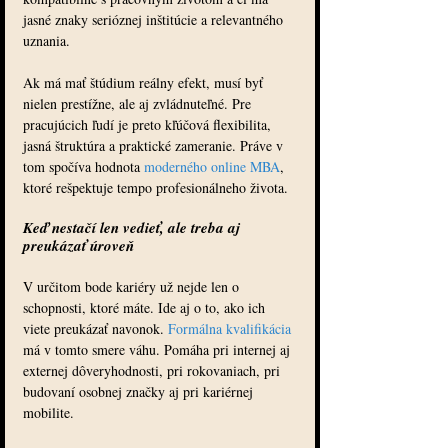
jasné znaky serióznej inštitúcie a relevantného 
uznania.
Ak má mať štúdium reálny efekt, musí byť 
nielen prestížne, ale aj zvládnuteľné. Pre 
pracujúcich ľudí je preto kľúčová flexibilita, 
jasná štruktúra a praktické zameranie. Práve v 
tom spočíva hodnota 
moderného online MBA
, 
ktoré rešpektuje tempo profesionálneho života.
Keď nestačí len vedieť, ale treba aj 
preukázať úroveň
V určitom bode kariéry už nejde len o 
schopnosti, ktoré máte. Ide aj o to, ako ich 
viete preukázať navonok. 
Formálna kvalifikácia
má v tomto smere váhu. Pomáha pri internej aj 
externej dôveryhodnosti, pri rokovaniach, pri 
budovaní osobnej značky aj pri kariérnej 
mobilite.