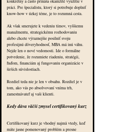
konkrétny a často prináša okamžité využitie v 
práci. Pre špecialistu, ktorý si potrebuje doplniť 
know-how v úzkej téme, je to rozumná cesta.
Ak však smerujete k vedeniu tímov, vyššiemu 
manažmentu, strategickému rozhodovaniu 
alebo chcete výraznejšie posilniť svoju 
profesijnú dôveryhodnosť, MBA má inú váhu. 
Nejde len o nové vedomosti. Ide o formálne 
potvrdenie, že rozumiete riadeniu, stratégii, 
ľuďom, financiám aj fungovaniu organizácie v 
širších súvislostiach.
Rozdiel teda nie je len v obsahu. Rozdiel je v 
tom, ako vás po absolvovaní vníma trh, 
zamestnávateľ aj vaši klienti.
Kedy dáva väčší zmysel certifikovaný kurz
Certifikovaný kurz je vhodný najmä vtedy, keď 
máte jasne pomenovaný problém a presne 