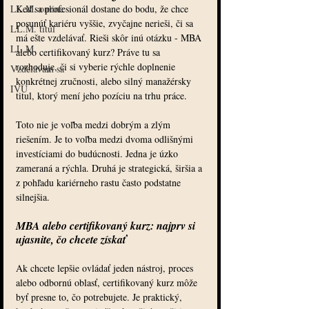
LL.M. online
Keď sa profesionál dostane do bodu, že chce 
posunúť kariéru vyššie, zvyčajne nerieši, či sa 
LL.M. titul
má ešte vzdelávať. Rieši skôr inú otázku - MBA 
LL.M.
alebo certifikovaný kurz? Práve tu sa 
rozhoduje, či si vyberie rýchle doplnenie 
Vzdelávam sa
konkrétnej zručnosti, alebo silný manažérsky 
IVU
titul, ktorý mení jeho pozíciu na trhu práce.
Toto nie je voľba medzi dobrým a zlým 
riešením. Je to voľba medzi dvoma odlišnými 
investíciami do budúcnosti. Jedna je úzko 
zameraná a rýchla. Druhá je strategická, širšia a 
z pohľadu kariérneho rastu často podstatne 
silnejšia.
MBA alebo certifikovaný kurz: najprv si 
ujasnite, čo chcete získať
Ak chcete lepšie ovládať jeden nástroj, proces 
alebo odbornú oblasť, certifikovaný kurz môže 
byť presne to, čo potrebujete. Je praktický, 