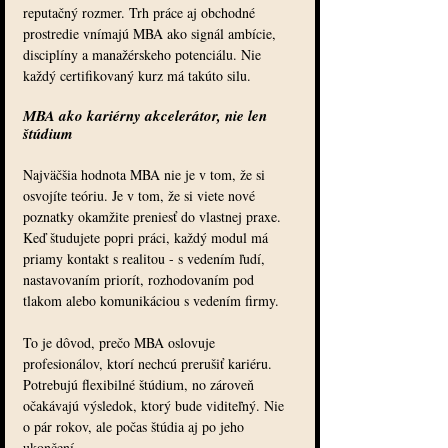
reputačný rozmer. Trh práce aj obchodné 
prostredie vnímajú MBA ako signál ambície, 
disciplíny a manažérskeho potenciálu. Nie 
každý certifikovaný kurz má takúto silu.
MBA ako kariérny akcelerátor, nie len 
štúdium
Najväčšia hodnota MBA nie je v tom, že si 
osvojíte teóriu. Je v tom, že si viete nové 
poznatky okamžite preniesť do vlastnej praxe. 
Keď študujete popri práci, každý modul má 
priamy kontakt s realitou - s vedením ľudí, 
nastavovaním priorít, rozhodovaním pod 
tlakom alebo komunikáciou s vedením firmy.
To je dôvod, prečo MBA oslovuje 
profesionálov, ktorí nechcú prerušiť kariéru. 
Potrebujú flexibilné štúdium, no zároveň 
očakávajú výsledok, ktorý bude viditeľný. Nie 
o pár rokov, ale počas štúdia aj po jeho 
ukončení.