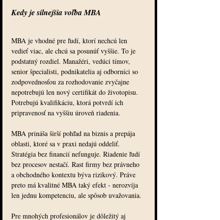
Kedy je silnejšia voľba MBA
MBA je vhodné pre ľudí, ktorí nechcú len 
vedieť viac, ale chcú sa posunúť vyššie. To je 
podstatný rozdiel. Manažéri, vedúci tímov, 
senior špecialisti, podnikatelia aj odborníci so 
zodpovednosťou za rozhodovanie zvyčajne 
nepotrebujú len nový certifikát do životopisu. 
Potrebujú kvalifikáciu, ktorá potvrdí ich 
pripravenosť na vyššiu úroveň riadenia.
MBA prináša širší pohľad na biznis a prepája 
oblasti, ktoré sa v praxi nedajú oddeliť. 
Stratégia bez financií nefunguje. Riadenie ľudí 
bez procesov nestačí. Rast firmy bez právneho 
a obchodného kontextu býva rizikový. Práve 
preto má kvalitné MBA taký efekt - nerozvíja 
len jednu kompetenciu, ale spôsob uvažovania.
Pre mnohých profesionálov je dôležitý aj 