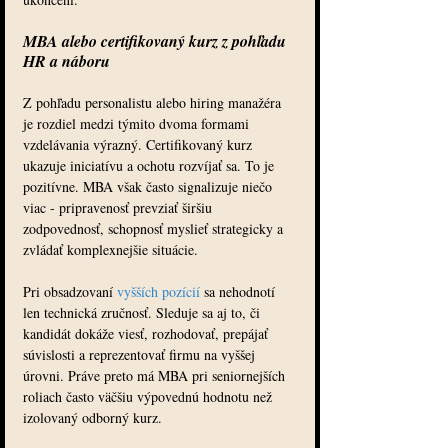
MBA alebo certifikovaný kurz z pohľadu 
HR a náboru
Z pohľadu personalistu alebo hiring manažéra 
je rozdiel medzi týmito dvoma formami 
vzdelávania výrazný. Certifikovaný kurz 
ukazuje iniciatívu a ochotu rozvíjať sa. To je 
pozitívne. MBA však často signalizuje niečo 
viac - pripravenosť prevziať širšiu 
zodpovednosť, schopnosť myslieť strategicky a 
zvládať komplexnejšie situácie.
Pri obsadzovaní 
vyšších pozícií
 sa nehodnotí 
len technická zručnosť. Sleduje sa aj to, či 
kandidát dokáže viesť, rozhodovať, prepájať 
súvislosti a reprezentovať firmu na vyššej 
úrovni. Práve preto má MBA pri seniornejších 
roliach často väčšiu výpovednú hodnotu než 
izolovaný odborný kurz.