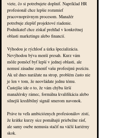
viete, čo si potrebujete doplniť. Napríklad HR 
profesionál chce lepšie rozumieť 
pracovnoprávnym procesom. Manažér 
potrebuje zlepšiť projektové riadenie. 
Podnikateľ chce získať prehľad v konkrétnej 
oblasti marketingu alebo financií.
Výhodou je rýchlosť a úzka špecializácia. 
Nevýhodou býva menší presah. Kurz vám 
môže pomôcť byť lepší v jednej oblasti, ale 
nemusí zásadne zmeniť vašu profesijnú pozíciu. 
Ak už dnes narážate na strop, problém často nie 
je len v tom, že neovládate jednu tému. 
Častejšie ide o to, že vám chýba širší 
manažérsky rámec, formálna kvalifikácia alebo 
silnejší kredibilný signál smerom navonok.
Práve tu veľa ambicióznych profesionálov zistí, 
že krátke kurzy síce pomáhajú priebežne rásť, 
ale samy osebe nemusia stačiť na väčší kariérny 
skok.