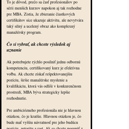
To je dôvod, prečo sa časť profesionálov po 
sérii menších kurzov napokon aj tak rozhodne 
pre MBA. Zistia, že zbieranie čiastkových 
certifikátov síce ukazuje aktivitu, ale nevytvára 
taký silný a ucelený obraz ako komplexný 
manažérsky program.
Čo si vybrať, ak chcete výsledok aj 
uznanie
Ak potrebujete rýchlo posilniť jednu odbornú 
kompetenciu, certifikovaný kurz je efektívna 
voľba. Ak chcete získať rešpektovanejšiu 
pozíciu, širšie manažérske myslenie a 
kvalifikáciu, ktorá vás odlíši v konkurenčnom 
prostredí, MBA býva strategicky lepšie 
rozhodnutie.
Pre ambiciózneho profesionála nie je hlavnou 
otázkou, čo je kratšie. Hlavnou otázkou je, čo 
bude mať vyššiu návratnosť pre jeho budúcu 
pozíciu, autoritu a rast. Ak sa chcete posunúť z 