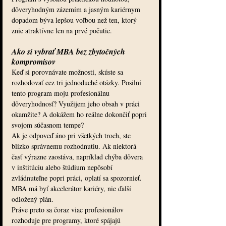
dôveryhodným zázemím a jasným kariérnym 
dopadom býva lepšou voľbou než ten, ktorý 
znie atraktívne len na prvé počutie.
Ako si vybrať MBA bez zbytočných 
kompromisov
Keď si porovnávate možnosti, skúste sa 
rozhodovať cez tri jednoduché otázky. Posilní 
tento program moju profesionálnu 
dôveryhodnosť? Využijem jeho obsah v práci 
okamžite? A dokážem ho reálne dokončiť popri 
svojom súčasnom tempe?
Ak je odpoveď áno pri všetkých troch, ste 
blízko správnemu rozhodnutiu. Ak niektorá 
časť výrazne zaostáva, napríklad chýba dôvera 
v inštitúciu alebo štúdium nepôsobí 
zvládnuteľne popri práci, oplatí sa spozornieť. 
MBA má byť akcelerátor kariéry, nie ďalší 
odložený plán.
Práve preto sa čoraz viac profesionálov 
rozhoduje pre programy, ktoré spájajú 