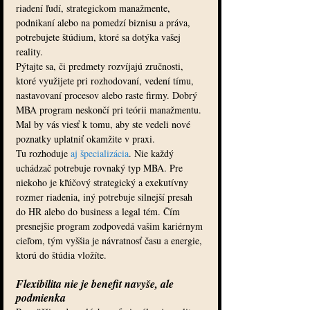
riadení ľudí, strategickom manažmente, 
podnikaní alebo na pomedzí biznisu a práva, 
potrebujete štúdium, ktoré sa dotýka vašej 
reality.
Pýtajte sa, či predmety rozvíjajú zručnosti, 
ktoré využijete pri rozhodovaní, vedení tímu, 
nastavovaní procesov alebo raste firmy. Dobrý 
MBA program neskončí pri teórii manažmentu. 
Mal by vás viesť k tomu, aby ste vedeli nové 
poznatky uplatniť okamžite v praxi.
Tu rozhoduje 
aj špecializácia
. Nie každý 
uchádzač potrebuje rovnaký typ MBA. Pre 
niekoho je kľúčový strategický a exekutívny 
rozmer riadenia, iný potrebuje silnejší presah 
do HR alebo do business a legal tém. Čím 
presnejšie program zodpovedá vašim kariérnym 
cieľom, tým vyššia je návratnosť času a energie, 
ktorú do štúdia vložíte.
Flexibilita nie je benefit navyše, ale 
podmienka