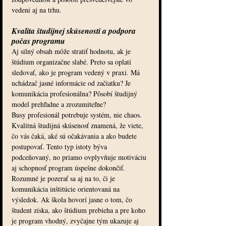
vedení aj na trhu.
Kvalita študijnej skúsenosti a podpora 
počas programu
Aj silný obsah môže stratiť hodnotu, ak je 
štúdium organizačne slabé. Preto sa oplatí 
sledovať, ako je program vedený v praxi. Má 
uchádzač jasné informácie od začiatku? Je 
komunikácia profesionálna? Pôsobí študijný 
model prehľadne a zrozumiteľne?
Busy profesionál potrebuje systém, nie chaos. 
Kvalitná študijná skúsenosť znamená, že viete, 
čo vás čaká, aké sú očakávania a ako budete 
postupovať. Tento typ istoty býva 
podceňovaný, no priamo ovplyvňuje motiváciu 
aj schopnosť program úspešne dokončiť.
Rozumné je pozerať sa aj na to, či je 
komunikácia inštitúcie orientovaná na 
výsledok. Ak škola hovorí jasne o tom, čo 
študent získa, ako štúdium prebieha a pre koho 
je program vhodný, zvyčajne tým ukazuje aj 