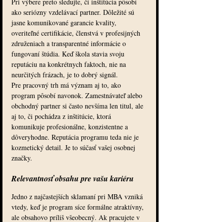
Pri výbere preto sledujte, či inštitúcia pôsobí 
ako seriózny vzdelávací partner. Dôležité sú 
jasne komunikované garancie kvality, 
overiteľné certifikácie, členstvá v profesijných 
združeniach a transparentné informácie o 
fungovaní štúdia. Keď škola stavia svoju 
reputáciu na konkrétnych faktoch, nie na 
neurčitých frázach, je to dobrý signál.
Pre pracovný trh má význam aj to, ako 
program pôsobí navonok. Zamestnávateľ alebo 
obchodný partner si často nevšíma len titul, ale 
aj to, či pochádza z inštitúcie, ktorá 
komunikuje profesionálne, konzistentne a 
dôveryhodne. Reputácia programu teda nie je 
kozmetický detail. Je to súčasť vašej osobnej 
značky.
Relevantnosť obsahu pre vašu kariéru
Jedno z najčastejších sklamaní pri MBA vzniká 
vtedy, keď je program síce formálne atraktívny, 
ale obsahovo príliš všeobecný. Ak pracujete v 