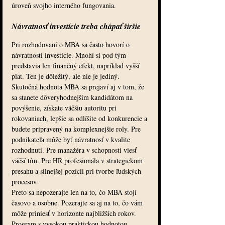
úroveň svojho interného fungovania.
Návratnosť investície treba chápať širšie
Pri rozhodovaní o MBA sa často hovorí o 
návratnosti investície. Mnohí si pod tým 
predstavia len finančný efekt, napríklad vyšší 
plat. Ten je dôležitý, ale nie je jediný.
Skutočná hodnota MBA sa prejaví aj v tom, že 
sa stanete dôveryhodnejším kandidátom na 
povýšenie, získate väčšiu autoritu pri 
rokovaniach, lepšie sa odlíšite od konkurencie a 
budete pripravený na komplexnejšie roly. Pre 
podnikateľa môže byť návratnosť v kvalite 
rozhodnutí. Pre manažéra v schopnosti viesť 
väčší tím. Pre HR profesionála v strategickom 
presahu a silnejšej pozícii pri tvorbe ľudských 
procesov.
Preto sa nepozerajte len na to, čo MBA stojí 
časovo a osobne. Pozerajte sa aj na to, čo vám 
môže priniesť v horizonte najbližších rokov. 
Program s vysokou praktickou hodnotou, 