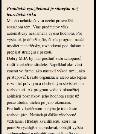
Praktická využiteľnosť je silnejšia než 
teoretická šírka
Mnoho uchádzačov sa nechá presvedčiť 
rozsahom tém. Viac predmetov však 
automaticky neznamená vyššiu hodnotu. Pre 
výsledok je dôležitejšie, či vás program naučí 
myslieť manažérsky, rozhodovať pod tlakom a 
prepájať stratégiu s praxou.
Dobrý MBA by mal posilniť vašu schopnosť 
riešiť konkrétne situácie. Napríklad ako viesť 
zmenu vo firme, ako nastaviť výkon tímu, ako 
pristupovať k rastu organizácie alebo ako lepšie 
rozumieť právnym a obchodným súvislostiam 
rozhodnutí. Ak program vedie k okamžitej 
aplikácii poznatkov, jeho hodnota rastie už 
počas štúdia, nielen po jeho ukončení.
Pre ľudí v kariérnom pohybe je toto často 
rozhodujúce. Nehľadajú ďalšie všeobecné 
vzdelanie. Hľadajú kvalifikáciu, ktorá im 
pomôže rýchlejšie napredovať, obhájiť vyššiu 
zodpovednosť a pôsobiť presvedčivejšie vo 