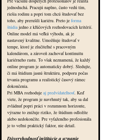
Pre väčšinu dospelých profesionálov je realita 
jednoduchá. Pracujú naplno, často vedú tím, 
riešia rodinu a popri tom chcú študovať bez 
toho, aby prerušili kariéru. Preto je 
forma 
štúdia
 jedno z kľúčových rozhodovacích kritérií.
Online model má veľkú výhodu, ak je 
nastavený kvalitne. Umožňuje študovať v 
tempe, ktoré je zlučiteľné s pracovným 
kalendárom, a zároveň zachovať kontinuitu 
kariérneho rastu. To však neznamená, že každý 
online program je automaticky dobrý. Sledujte, 
či má štúdium jasnú štruktúru, podporu počas 
trvania programu a realistický časový rámec 
dokončenia.
Pri MBA rozhoduje 
aj predvídateľnosť
. Keď 
viete, že program je navrhnutý tak, aby sa dal 
zvládnuť popri práci v rozumnom horizonte, 
výrazne to znižuje riziko, že štúdium odložíte 
alebo nedokončíte. Pre vyťaženého profesionála 
je to veľmi praktický faktor, nie detail.
Dôveryhodnosť inštitúcie a uznanie 