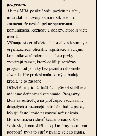
programu
Ak má MBA posilniť vašu pozíciu na trhu, 
musí stáť na dôveryhodnom základe. To 
znamená, že nestačí pekne spracovaná 
komunikácia. Rozhodujú dôkazy, ktoré si viete 
overiť.
Všímajte si certifikácie, členstvá v relevantných 
organizáciách, oficiálne registrácie a verejne 
komunikované referencie. Tieto prvky 
vytvárajú rámec, ktorý odlišuje seriózny 
program od ponuky bez jasného odborného 
zázemia. Pre profesionála, ktorý si buduje 
kredit, je to zásadné.
Dôležité je aj to, či inštitúcia pôsobí stabilne a 
má jasne definované zameranie. Programy, 
ktoré sa sústreďujú na profesijné vzdelávanie 
dospelých a rozumejú potrebám ľudí z praxe, 
bývajú často lepšie nastavené než riešenia, 
ktoré sa snažia osloviť každého naraz. Keď 
škola vie, komu slúži a aký kariérny posun má 
podporiť, býva to cítiť v kvalite celého štúdia.