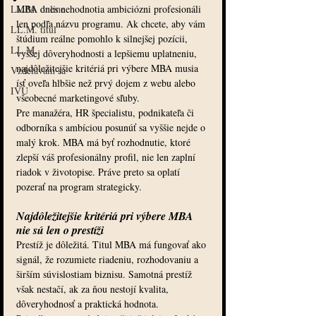
LL.M. online
MBA dnes nehodnotia ambiciózni profesionáli 
len podľa názvu programu. Ak chcete, aby vám 
LL.M. titul
štúdium reálne pomohlo k silnejšej pozícii, 
LL.M.
vyššej dôveryhodnosti a lepšiemu uplatneniu, 
najdôležitejšie kritériá pri výbere MBA musia 
Vzdelávam sa
ísť oveľa hlbšie než prvý dojem z webu alebo 
IVU
všeobecné marketingové sľuby.
Pre manažéra, HR špecialistu, podnikateľa či 
odborníka s ambíciou posunúť sa vyššie nejde o 
malý krok. MBA má byť rozhodnutie, ktoré 
zlepší váš profesionálny profil, nie len zaplní 
riadok v životopise. Práve preto sa oplatí 
pozerať na program strategicky.
Najdôležitejšie kritériá pri výbere MBA 
nie sú len o prestíži
Prestíž je dôležitá. Titul MBA má fungovať ako 
signál, že rozumiete riadeniu, rozhodovaniu a 
širším súvislostiam biznisu. Samotná prestíž 
však nestačí, ak za ňou nestojí kvalita, 
dôveryhodnosť a praktická hodnota.