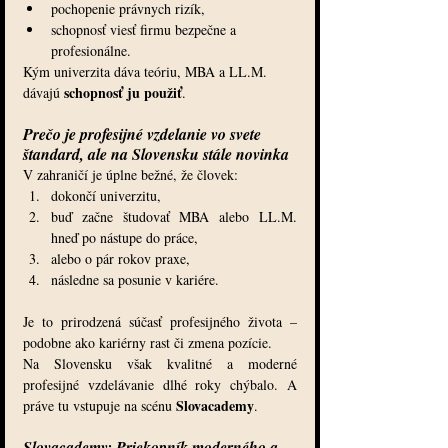
pochopenie právnych rizík,
schopnosť viesť firmu bezpečne a 
profesionálne.
Kým univerzita dáva teóriu, MBA a LL.M. 
schopnosť ju použiť
dávajú 
.
Prečo je profesijné vzdelanie vo svete 
štandard, ale na Slovensku stále novinka
V zahraničí je úplne bežné, že človek:
dokončí univerzitu,
buď začne študovať MBA alebo LL.M. 
hneď po nástupe do práce,
alebo o pár rokov praxe,
následne sa posunie v kariére.
Je to prirodzená súčasť profesijného života – 
podobne ako kariérny rast či zmena pozície.
Na Slovensku však kvalitné a moderné 
profesijné vzdelávanie dlhé roky chýbalo. A 
Slovacademy
práve tu vstupuje na scénu 
.
Slovacademy: Priekopník moderného a 