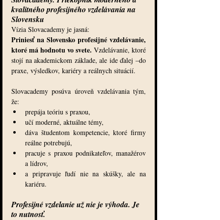
kvalitného profesijného vzdelávania na 
Slovensku
Vízia Slovacademy je jasná:
Priniesť na Slovensko profesijné vzdelávanie, 
ktoré má hodnotu vo svete. 
Vzdelávanie, ktoré 
stojí na akademickom základe, ale ide ďalej –do 
praxe, výsledkov, kariéry a reálnych situácií.
Slovacademy posúva úroveň vzdelávania tým, 
že:
prepája teóriu s praxou,
učí moderné, aktuálne témy,
dáva študentom kompetencie, ktoré firmy 
reálne potrebujú,
pracuje s praxou podnikateľov, manažérov 
a lídrov,
a pripravuje ľudí nie na skúšky, ale na 
kariéru.
Profesijné vzdelanie už nie je výhoda. Je 
to nutnosť.