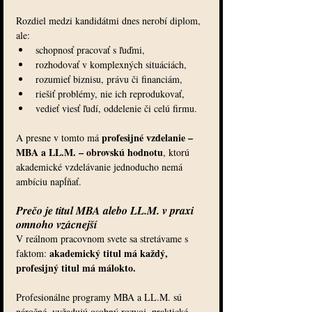
Rozdiel medzi kandidátmi dnes nerobí diplom, 
ale:
schopnosť pracovať s ľuďmi,
rozhodovať v komplexných situáciách,
rozumieť biznisu, právu či financiám,
riešiť problémy, nie ich reprodukovať,
vedieť viesť ľudí, oddelenie či celú firmu.
profesijné vzdelanie – 
A presne v tomto má 
MBA a LL.M. – obrovskú hodnotu
, ktorú 
akademické vzdelávanie jednoducho nemá 
ambíciu napĺňať.
Prečo je titul MBA alebo LL.M. v praxi 
omnoho vzácnejší
V reálnom pracovnom svete sa stretávame s 
akademický titul má každý, 
faktom: 
profesijný titul má málokto.
Profesionálne programy MBA a LL.M. sú 
náročné, vyžadujú osobný rozvoj, praktické 