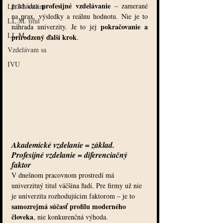
profesijné vzdelávanie
prichádza 
 – zamerané 
LL.M. online
na prax, výsledky a reálnu hodnotu. Nie je to 
LL.M. titul
pokračovanie a 
náhrada univerzity. Je to jej 
LL.M.
prirodzený ďalší krok
.
Vzdelávam sa
IVU
Akademické vzdelanie = základ. 
Profesijné vzdelanie = diferenciačný 
faktor
V dnešnom pracovnom prostredí má 
univerzitný titul väčšina ľudí. Pre firmy už nie 
je univerzita rozhodujúcim faktorom – je to 
samozrejmá súčasť profilu moderného 
človeka
, nie konkurenčná výhoda.