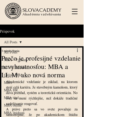
SLOVACADEMY
Akadémia vzdelávania
Príspevok
All Posts
3 minút čítania
All Posts
Prečo je profesijné vzdelanie
MBA - Význam
nevyhnutnosťou: MBA a
LL.M. štúdium
LL.M. ako nová norma
Online MBA
Akademické vzdelanie je základ, na ktorom 
MBA
stojí celá kariéra. Je stavebným kameňom, ktorý 
MBA HR
dáva prehľad, systém a teoretickú orientáciu. No 
MBA titul
svet sa mení rýchlejšie, než dokáže tradičné 
vzdelávanie reagovať.
MBA online
A práve preto sa vo svete považuje za 
MBA štúdium
samozrejmé, že po akademickom štúdiu 