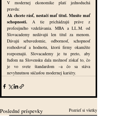
V modernej ekonomike platí jednoduchá 
pravda:
Ak chcete rásť, nestačí mať titul. Musíte mať 
schopnosti. 
A tie prichádzajú práve z 
profesijného vzdelávania. MBA a LL.M. od 
Slovacademy nedávajú len titul za menom. 
Dávajú sebavedomie, odbornosť, schopnosť 
rozhodovať a hodnotu, ktorú firmy okamžite 
rozpoznajú. Slovacademy je tu preto, aby 
ľuďom na Slovensku dala možnosť získať to, čo 
je vo svete štandardom –a čo sa stáva 
nevyhnutnou súčasťou modernej kariéry.
Posledné príspevky
Pozrieť si všetky