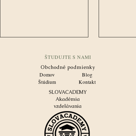
ŠTUDUJTE S NAMI
Obchodné podmienky
Domov
Blog
Štúdium
Kontakt
SLOVACADEMY
Čo je titul LL.M. a prečo sa
Čo je titul 
Akadémia
doň oplatí investovať?
kľúčom k ús
vzdelávania
Slovacadem