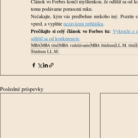
Článok vo Forbes končí myšlienkou, že odlíšiť sa od 
tomu podávame pomocnú ruku.
Nečakajte, kým vás predbehne niekoho iný. Pozrite s
vpred, a vyplňte 
nezáväznú prihlášku
.
Prečítajte si celý článok vo Forbes tu:
Vykročte z 
odlíšiť sa od konkurencie
.
MBA
MBA titul
MBA vzdelávanie
MBA štúdium
LL.M. titul
Štúdium LL.M.
Posledné príspevky