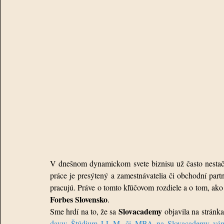
V dnešnom dynamickom svete biznisu už často nestačí 
práce je presýtený a zamestnávatelia či obchodní partne
Forbes Slovensko
.
Slovacademy
Sme hrdí na to, že sa 
 objavila na strán
davu: Štúdium LL.M. či MBA na Slovacademy vám 