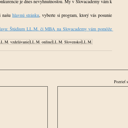
konkurencie je dnes nevyhnutnosťou. My v Slovacademy vám k 
i našu 
hlavnú stránku
, vyberte si program, ktorý vás posunie 
davu: Štúdium LL.M. či MBA na Slovacademy vám pomôže 
LL.M. vzdelávanie
LL.M. online
LL.M. Slovensko
LL.M.
Pozrieť 