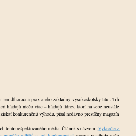
len dlhoročná prax alebo základný vysokoškolský titul. Trh 
ri hľadajú niečo viac – hľadajú lídrov, ktorí na sebe neustále 
pracujú. Práve o tomto kľúčovom rozdiele a o tom, ako získať konkurenčnú výhodu, písal nedávno prestížny magazín 
kach tohto rešpektovaného média. Článok s názvom 
„Vykročte z 
pomôže odlíšiť sa od konkurencie“
 presne vystihuje našu 