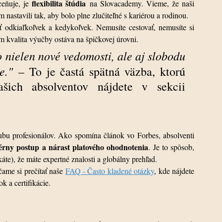
flexibilita štúdia
eňuje, je 
 na Slovacademy. Vieme, že naši 
m nastavili tak, aby bolo plne zlučiteľné s kariérou a rodinou.
 odkiaľkoľvek a kedykoľvek. Nemusíte cestovať, nemusíte si 
 kvalita výučby ostáva na špičkovej úrovni.
nielen nové vedomosti, ale aj slobodu 
e."
 – To je častá spätná väzba, ktorú 
dostávame. Viac skúseností našich absolventov nájdete v sekcii 
bu profesionálov. Ako spomína článok vo Forbes, absolventi 
iérny postup a nárast platového ohodnotenia
. Je to spôsob, 
áte), že máte expertné znalosti a globálny prehľad.
čame si prečítať naše 
FAQ - Často kladené otázky
, kde nájdete 
 a certifikácie.