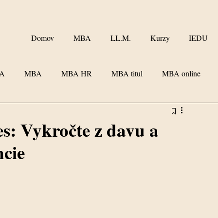
Domov
MBA
LL.M.
Kurzy
IEDU
BA
MBA
MBA HR
MBA titul
MBA online
Vzdelávam sa
IVU
s: Vykročte z davu a
ncie