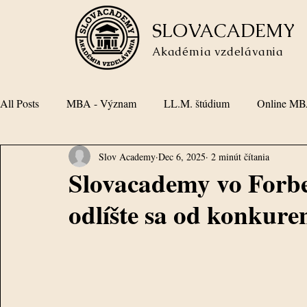
SLOVACADEMY
Akadémia vzdelávania
All Posts
MBA - Význam
LL.M. štúdium
Online M
Slov Academy
Dec 6, 2025
2 minút čítania
MBA štúdium
LL.M. online
LL.M. titul
LL.M.
Slovacademy vo Forbe
odlíšte sa od konkure