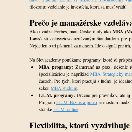
filozofiu: vzdelanie je investícia, ktorá sa musí vrátiť.
Prečo je manažérske vzdeláv
MBA (Mas
Ako uvádza Forbes, manažérske tituly ako 
Laws)
 sú celosvetovo uznávaným štandardom pre prof
Nejde len o tri písmená za menom. Ide o signál pre trh, 
Na Slovacademy ponúkame programy, ktoré sú prispô
MBA programy:
 Zamerané na prax, riešenie r
špecializáciou je napríklad 
MBA Strategický ma
časoch. Pre tých, ktorí pracujú s ľuďmi, je ideál
sekcii 
MBA štúdium
.
LL.M. programy:
 Určené pre právnikov, ale aj
Program 
LL.M. Biznis a právo
 je mostom medzi l
stránke 
LL.M. online
.
Flexibilita, ktorú vyzdvihuje