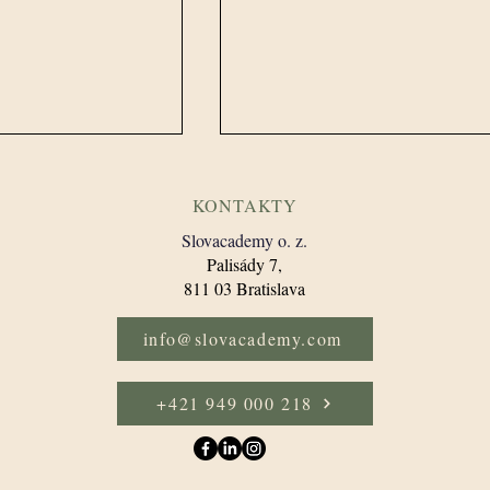
KONTAKTY
Slovacademy o. z.
​Palisády 7,
811 03 Bratislava​
info@slovacademy.com
MBA a prečo je
MBA Štúdium Online:
pechu? |
Komplexný Sprievodca
+421 949 000 218
y
Vzdelávaním v Oblasti
Obchodnej Administrácie