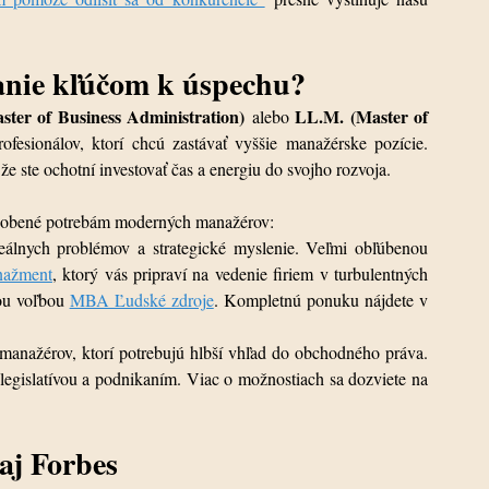
anie kľúčom k úspechu?
ter of Business Administration)
LL.M. (Master of 
 alebo 
esionálov, ktorí chcú zastávať vyššie manažérske pozície. 
že ste ochotní investovať čas a energiu do svojho rozvoja.
sobené potrebám moderných manažérov:
eálnych problémov a strategické myslenie. Veľmi obľúbenou 
nažment
, ktorý vás pripraví na vedenie firiem v turbulentných 
nou voľbou 
MBA Ľudské zdroje
. Kompletnú ponuku nájdete v 
 manažérov, ktorí potrebujú hlbší vhľad do obchodného práva. 
egislatívou a podnikaním. Viac o možnostiach sa dozviete na 
 aj Forbes