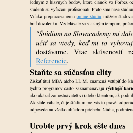
Jedným z hlavných bodov, ktoré článok vo Forbes oc
študenti sú vyťažení profesionáli. Preto sme naše štúdiu
Vďaka prepracovanému 
online štúdiu
 môžete študovať
brať dovolenku. Vzdelávate sa vlastným tempom, pričom
"Štúdium na Slovacademy mi dalo 
učiť sa vtedy, keď mi to vyhovuj
Referencie
.
Staňte sa súčasťou elity
Získať titul MBA alebo LL.M. znamená vstúpiť do klu
rýchlejší kar
týchto programov často zaznamenávajú 
ako ukázať zamestnávateľovi (alebo klientom, ak podnik
Ak stále váhate, či je štúdium pre vás to pravé, odporú
odpovede na všetko ohľadom priebehu štúdia, podmienok
Urobte prvý krok ešte dnes