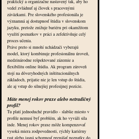
praktický a organizačne nastavený tak, aby ho 
vedel zvládnuť aj človek s pracovnými 
záväzkami. Pre slovenského profesionála je 
významná aj dostupnosť štúdia v slovenskom 
jazyku, pretože znižuje bariéru pri okamžitom 
využití poznatkov v práci a zefektívňuje celý 
proces učenia.
Práve preto si mnohí uchádzači vyberajú 
model, ktorý kombinuje profesionálnu úroveň, 
medzinárodne rešpektované zázemie a 
flexibilitu online štúdia. Ak program zároveň 
stojí na dôveryhodných inštitucionálnych 
základoch, prijatie nie je len vstup do štúdia, 
ale aj vstup do silnejšej profesijnej pozície.
Máte menej rokov praxe alebo netradičný 
profil?
Tu platí jednoduché pravidlo - slabšie miesto v 
profile nemusí byť problém, ak ho vyváži sila 
inde. Menej rokov praxe môže kompenzovať 
vysoká miera zodpovednosti, rýchly kariérny 
rast alebo jasná schopnosť prenášať poznatky do 