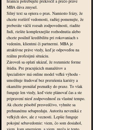
hranicu potrebujete prekročiť a prečo práve 
MBA dáva zmysel.
Silný text sa opiera o prax. Namiesto frázy, že 
chcete rozšíriť vedomosti, radšej pomenujte, že 
preberáte väčší rozsah zodpovednosti, riadite 
ľudí, riešite komplexnejšie rozhodnutia alebo 
chcete posilniť kredibilitu pri rokovaniach s 
vedením, klientmi či partnermi. MBA je 
atraktívne práve vtedy, keď je odpoveďou na 
reálnu profesijnú situáciu.
Zároveň sa oplatí ukázať, že rozumiete forme 
štúdia. Pre pracujúcich manažérov a 
špecialistov má online model veľkú výhodu - 
umožňuje študovať bez prerušenia kariéry a 
okamžite prenášať poznatky do praxe. To však 
funguje len vtedy, keď viete plánovať čas a ste 
pripravení niesť zodpovednosť za vlastné tempo.
Ak chcete pôsobiť presvedčivo, vyhnite sa 
prehnanému sebapredaju. Autorita nevzniká z 
veľkých slov, ale z vecnosti. Lepšie funguje 
pokojné sebavedomie: viem, čo som dosiahol, 
viem, kam smerujem, a viem, prečo je tento 