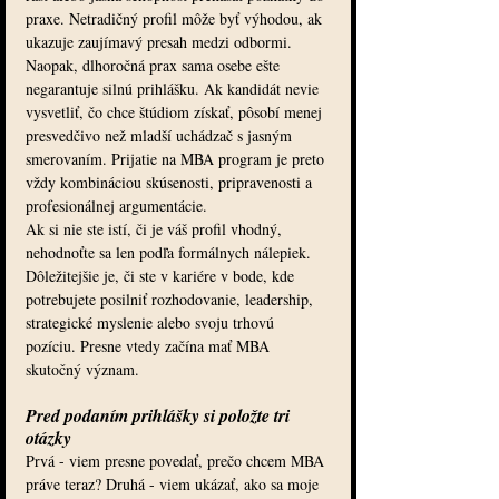
praxe. Netradičný profil môže byť výhodou, ak 
ukazuje zaujímavý presah medzi odbormi.
Naopak, dlhoročná prax sama osebe ešte 
negarantuje silnú prihlášku. Ak kandidát nevie 
vysvetliť, čo chce štúdiom získať, pôsobí menej 
presvedčivo než mladší uchádzač s jasným 
smerovaním. Prijatie na MBA program je preto 
vždy kombináciou skúsenosti, pripravenosti a 
profesionálnej argumentácie.
Ak si nie ste istí, či je váš profil vhodný, 
nehodnoťte sa len podľa formálnych nálepiek. 
Dôležitejšie je, či ste v kariére v bode, kde 
potrebujete posilniť rozhodovanie, leadership, 
strategické myslenie alebo svoju trhovú 
pozíciu. Presne vtedy začína mať MBA 
skutočný význam.
Pred podaním prihlášky si položte tri 
otázky
Prvá - viem presne povedať, prečo chcem MBA 
práve teraz? Druhá - viem ukázať, ako sa moje 