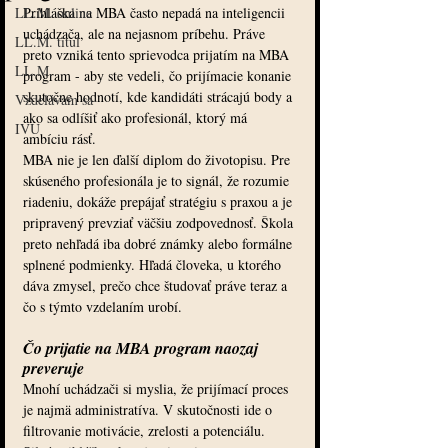
LL.M. online
Prihláška na MBA často nepadá na inteligencii 
uchádzača, ale na nejasnom príbehu. Práve 
LL.M. titul
preto vzniká tento sprievodca prijatím na MBA 
LL.M.
program - aby ste vedeli, čo prijímacie konanie 
skutočne hodnotí, kde kandidáti strácajú body a 
Vzdelávam sa
ako sa odlíšiť ako profesionál, ktorý má 
IVU
ambíciu rásť.
MBA nie je len ďalší diplom do životopisu. Pre 
skúseného profesionála je to signál, že rozumie 
riadeniu, dokáže prepájať stratégiu s praxou a je 
pripravený prevziať väčšiu zodpovednosť. Škola 
preto nehľadá iba dobré známky alebo formálne 
splnené podmienky. Hľadá človeka, u ktorého 
dáva zmysel, prečo chce študovať práve teraz a 
čo s týmto vzdelaním urobí.
Čo prijatie na MBA program naozaj 
preveruje
Mnohí uchádzači si myslia, že prijímací proces 
je najmä administratíva. V skutočnosti ide o 
filtrovanie motivácie, zrelosti a potenciálu. 