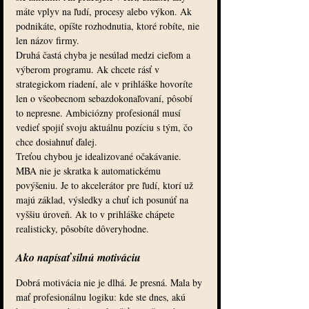
máte vplyv na ľudí, procesy alebo výkon. Ak 
podnikáte, opíšte rozhodnutia, ktoré robíte, nie 
len názov firmy.
Druhá častá chyba je nesúlad medzi cieľom a 
výberom programu. Ak chcete rásť v 
strategickom riadení, ale v prihláške hovoríte 
len o všeobecnom sebazdokonaľovaní, pôsobí 
to nepresne. Ambiciózny profesionál musí 
vedieť spojiť svoju aktuálnu pozíciu s tým, čo 
chce dosiahnuť ďalej.
Treťou chybou je idealizované očakávanie. 
MBA nie je skratka k automatickému 
povýšeniu. Je to akcelerátor pre ľudí, ktorí už 
majú základ, výsledky a chuť ich posunúť na 
vyššiu úroveň. Ak to v prihláške chápete 
realisticky, pôsobíte dôveryhodne.
Ako napísať silnú motiváciu
Dobrá motivácia nie je dlhá. Je presná. Mala by 
mať profesionálnu logiku: kde ste dnes, akú 