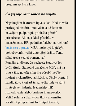
program správny krok.
Čo zvyšuje vašu šancu na prijatie
Najsilnejším faktorom býva súlad. Keď sa vaša 
profesijná história, motivácia a očakávania 
navzájom podporujú, prihláška pôsobí 
prirodzene. Ak napríklad pôsobíte v 
manažmente, HR, podnikaní alebo na rozhraní 
businessu a práva
, MBA môže byť logickým 
pokračovaním vašej doterajšej dráhy. Tento 
súlad treba vedieť pomenovať.
Pomáha aj dôkaz, že nechcete študovať len 
kvôli titulu. Samotné označenie MBA má na 
trhu váhu, no ešte silnejšie pôsobí, keď je 
spojené s okamžitou aplikáciou. Školy oceňujú 
kandidátov, ktorí už teraz vedia, kde využijú 
strategické riadenie, leadership, HR 
rozhodovanie alebo business frameworky.
Veľkú rolu hrá tiež výber školy a formátu. 
Kvalitný program má byť rešpektovaný, 