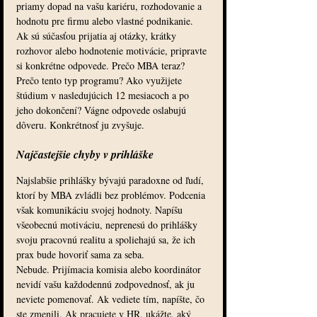
priamy dopad na vašu kariéru, rozhodovanie a 
hodnotu pre firmu alebo vlastné podnikanie.
Ak sú súčasťou prijatia aj otázky, krátky 
rozhovor alebo hodnotenie motivácie, pripravte 
si konkrétne odpovede. Prečo MBA teraz? 
Prečo tento typ programu? Ako využijete 
štúdium v nasledujúcich 12 mesiacoch a po 
jeho dokončení? Vágne odpovede oslabujú 
dôveru. Konkrétnosť ju zvyšuje.
Najčastejšie chyby v prihláške
Najslabšie prihlášky bývajú paradoxne od ľudí, 
ktorí by MBA zvládli bez problémov. Podcenia 
však komunikáciu svojej hodnoty. Napíšu 
všeobecnú motiváciu, neprenesú do prihlášky 
svoju pracovnú realitu a spoliehajú sa, že ich 
prax bude hovoriť sama za seba.
Nebude. Prijímacia komisia alebo koordinátor 
nevidí vašu každodennú zodpovednosť, ak ju 
neviete pomenovať. Ak vediete tím, napíšte, čo 
ste zmenili. Ak pracujete v HR, ukážte, aký 