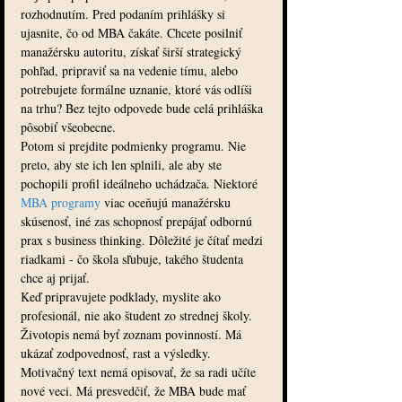
rozhodnutím. Pred podaním prihlášky si 
ujasnite, čo od MBA čakáte. Chcete posilniť 
manažérsku autoritu, získať širší strategický 
pohľad, pripraviť sa na vedenie tímu, alebo 
potrebujete formálne uznanie, ktoré vás odlíši 
na trhu? Bez tejto odpovede bude celá prihláška 
pôsobiť všeobecne.
Potom si prejdite podmienky programu. Nie 
preto, aby ste ich len splnili, ale aby ste 
pochopili profil ideálneho uchádzača. Niektoré 
MBA programy
 viac oceňujú manažérsku 
skúsenosť, iné zas schopnosť prepájať odbornú 
prax s business thinking. Dôležité je čítať medzi 
riadkami - čo škola sľubuje, takého študenta 
chce aj prijať.
Keď pripravujete podklady, myslite ako 
profesionál, nie ako študent zo strednej školy. 
Životopis nemá byť zoznam povinností. Má 
ukázať zodpovednosť, rast a výsledky. 
Motivačný text nemá opisovať, že sa radi učíte 
nové veci. Má presvedčiť, že MBA bude mať 