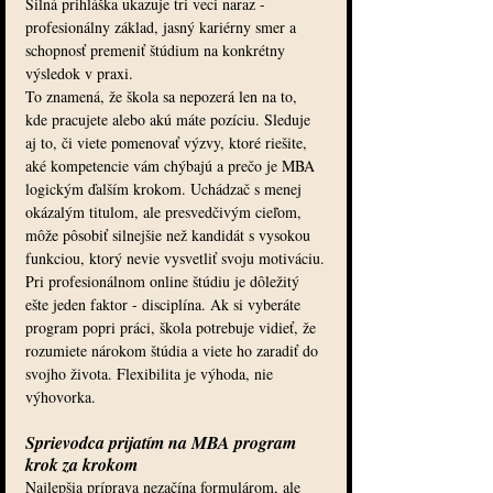
Silná prihláška ukazuje tri veci naraz - 
profesionálny základ, jasný kariérny smer a 
schopnosť premeniť štúdium na konkrétny 
výsledok v praxi.
To znamená, že škola sa nepozerá len na to, 
kde pracujete alebo akú máte pozíciu. Sleduje 
aj to, či viete pomenovať výzvy, ktoré riešite, 
aké kompetencie vám chýbajú a prečo je MBA 
logickým ďalším krokom. Uchádzač s menej 
okázalým titulom, ale presvedčivým cieľom, 
môže pôsobiť silnejšie než kandidát s vysokou 
funkciou, ktorý nevie vysvetliť svoju motiváciu.
Pri profesionálnom online štúdiu je dôležitý 
ešte jeden faktor - disciplína. Ak si vyberáte 
program popri práci, škola potrebuje vidieť, že 
rozumiete nárokom štúdia a viete ho zaradiť do 
svojho života. Flexibilita je výhoda, nie 
výhovorka.
Sprievodca prijatím na MBA program 
krok za krokom
Najlepšia príprava nezačína formulárom, ale 