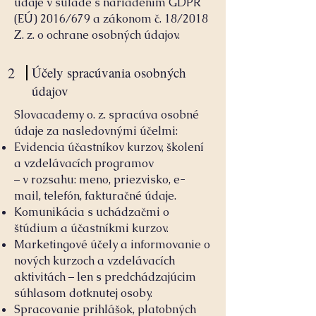
údaje v súlade s nariadením GDPR
(EÚ) 2016/679 a zákonom č. 18/2018
Z. z. o ochrane osobných údajov.
2
Účely spracúvania osobných
údajov
Slovacademy o. z. spracúva osobné
údaje za nasledovnými účelmi:
Evidencia účastníkov kurzov, školení
a vzdelávacích programov
– v rozsahu: meno, priezvisko, e-
mail, telefón, fakturačné údaje.
Komunikácia s uchádzačmi o
štúdium a účastníkmi kurzov.
Marketingové účely a informovanie o
nových kurzoch a vzdelávacích
aktivitách – len s predchádzajúcim
súhlasom dotknutej osoby.
Spracovanie prihlášok, platobných