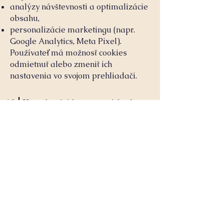
analýzy návštevnosti a optimalizácie
obsahu,
personalizácie marketingu (napr.
Google Analytics, Meta Pixel).
Používateľ má možnosť cookies
odmietnuť alebo zmeniť ich
nastavenia vo svojom prehliadači.
10
Kontaktné údaje pre otázky k
ochrane osobných údajov
V prípade otázok alebo uplatnenia
práv nás môžete kontaktovať na:
📧 info@slovacademy.com
🌍
www.slovacademy.com
© 2025 Slovacademy o. z. – všetky práva
vyhradené.