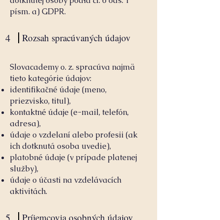
dotknutej osoby podľa čl. 6 ods. 1
písm. a) GDPR.
4
Rozsah spracúvaných údajov
Slovacademy o. z. spracúva najmä
tieto kategórie údajov:
identifikačné údaje (meno,
priezvisko, titul),
kontaktné údaje (e-mail, telefón,
adresa),
údaje o vzdelaní alebo profesii (ak
ich dotknutá osoba uvedie),
platobné údaje (v prípade platenej
služby),
údaje o účasti na vzdelávacích
aktivitách.
5
Príjemcovia osobných údajov