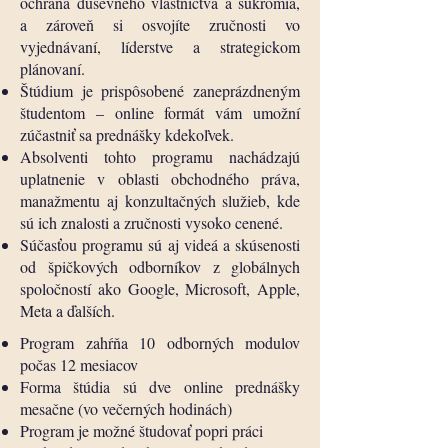
ochrana duševného vlastníctva a súkromia,
a zároveň si osvojíte zručnosti vo
vyjednávaní, líderstve a strategickom
plánovaní.
Štúdium je prispôsobené zaneprázdneným
študentom – online formát vám umožní
zúčastniť sa prednášky kdekoľvek.
Absolventi tohto programu nachádzajú
uplatnenie v oblasti obchodného práva,
manažmentu aj konzultačných služieb, kde
sú ich znalosti a zručnosti vysoko cenené.
Súčasťou programu sú aj videá a skúsenosti
od špičkových odborníkov z globálnych
spoločností ako Google, Microsoft, Apple,
Meta a ďalších.
Program zahŕňa 10 odborných modulov
počas 12 mesiacov
Forma štúdia sú dve online prednášky
mesačne (vo večerných hodinách)
Program je možné študovať popri práci