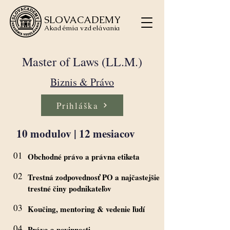
SLOVACADEMY
Akadémia vzdelávania
Master of Laws (LL.M.)
Biznis & Právo
Prihláška
10 modulov | 12 mesiacov
01
Obchodné právo a právna etiketa
02
Trestná zodpovednosť PO a najčastejšie
trestné činy podnikateľov
03
Koučing, mentoring & vedenie ľudí
04
Práva a povinnosti