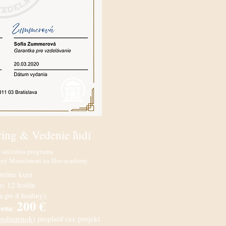
ing & Vedenie ľudí
j súčasťou programu
nný Manažment na Slovacademy
nline kurz
e:
12 hodín
ia po 4 hodiny)
200 €
cena
:
podmienok
) preplatiť cez projekt