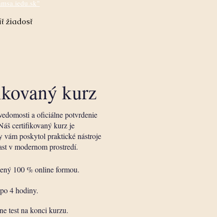
amsa.iedu.sk"
ť žiadosť
ikovaný kurz
vedomosti a oficiálne potvrdenie
Náš certifikovaný kurz je
y vám poskytol praktické nástroje
rast v modernom prostredí.
dený 100 % online formou.
 po 4 hodiny.
ne test na konci kurzu.