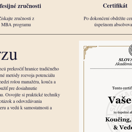
Certifikát
fesijné zručnosti
ískajte zručnosti z
Po dokončení obdržíte cert
MBA programu
úspešnom absolvova
rzu
hcú prekročiť hranice tradičného
erné metódy rozvoja potenciálu
 medzi rolou manažéra, kouča a
oužiť pre dosiahnutie
. Osvojíte si praktické techniky
 otázok a odovzdávania
eru a vedú k samostatnosti a