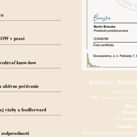
ra
ROW v praxi
ovzdávať know-how
Koučing, Mentor
a aktívne počúvanie
Tento kurz je a
MBA - Strategický & Výko
Typ:
O
nej väzby a feedforward
Trvani
(3 stretnut
Aktuálna 
Kurz je možné (po splnení
 zodpovednosti