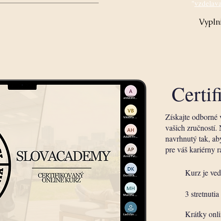
"
vzdelav
Vyplni
Certif
Získajte odborné 
vašich zručností. 
navrhnutý tak, ab
pre váš kariérny 
Kurz je ve
3 stretnutia
Krátky onli