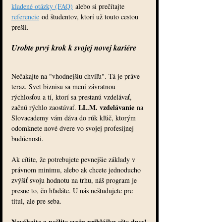
kladené otázky (FAQ)
 alebo si prečítajte 
referencie
 od študentov, ktorí už touto cestou 
prešli.
Urobte prvý krok k svojej novej kariére
Nečakajte na "vhodnejšiu chvíľu". Tá je práve 
teraz. Svet biznisu sa mení závratnou 
rýchlosťou a tí, ktorí sa prestanú vzdelávať, 
LL.M. vzdelávanie
začnú rýchlo zaostávať. 
 na 
Slovacademy vám dáva do rúk kľúč, ktorým 
odomknete nové dvere vo svojej profesijnej 
budúcnosti.
Ak cítite, že potrebujete pevnejšie základy v 
právnom minimu, alebo ak chcete jednoducho 
zvýšiť svoju hodnotu na trhu, náš program je 
presne to, čo hľadáte. U nás neštudujete pre 
titul, ale pre seba.
Neváhajte a pošlite svoju prihlášku ešte dnes!