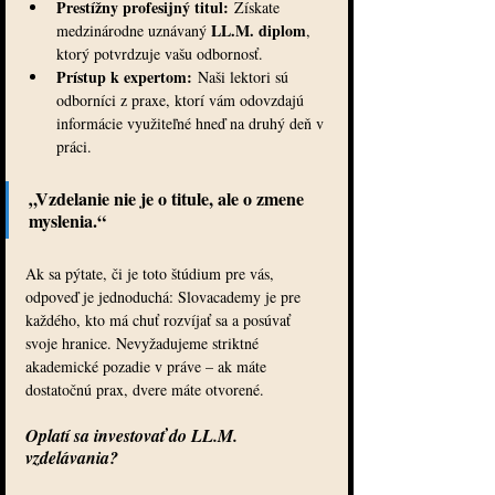
Prestížny profesijný titul:
 Získate 
LL.M. diplom
medzinárodne uznávaný 
, 
ktorý potvrdzuje vašu odbornosť.
Prístup k expertom:
 Naši lektori sú 
odborníci z praxe, ktorí vám odovzdajú 
informácie využiteľné hneď na druhý deň v 
práci.
„Vzdelanie nie je o titule, ale o zmene 
myslenia.“
Ak sa pýtate, či je toto štúdium pre vás, 
odpoveď je jednoduchá: Slovacademy je pre 
každého, kto má chuť rozvíjať sa a posúvať 
svoje hranice. Nevyžadujeme striktné 
akademické pozadie v práve – ak máte 
dostatočnú prax, dvere máte otvorené.
Oplatí sa investovať do LL.M. 
vzdelávania?