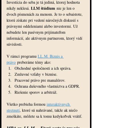
Investícia do seba je tá jediná, ktorej hodnota 
LLM štúdium
nikdy neklesá. 
 nie je len o 
dvoch písmenách za menom. Je to o sebaistote, 
ktorú získate pri vedení náročných diskusií s 
právnymi oddeleniami alebo investormi. Už 
nebudete len pasívnym prijímateľom 
informácií, ale aktívnym partnerom, ktorý vidí 
súvislosti.
V rámci programu 
LL.M. Biznis a 
právo
 preberáme témy ako:
Obchodné spoločnosti a ich správa.
Zmluvné vzťahy v biznise.
Pracovné právo pre manažérov.
Ochrana duševného vlastníctva a GDPR.
Riešenie sporov a arbitráž.
Všetko prebieha formou 
interaktívnych 
stretnutí
, ktoré sú nahrávané, takže ak niečo 
zmeškáte, môžete sa k tomu kedykoľvek vrátiť.