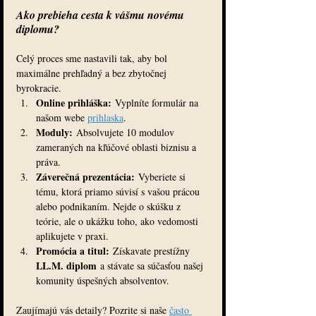
Ako prebieha cesta k vášmu novému 
diplomu?
Celý proces sme nastavili tak, aby bol 
maximálne prehľadný a bez zbytočnej 
byrokracie.
Online prihláška:
 Vyplníte formulár na 
našom webe 
prihlaska
.
Moduly:
 Absolvujete 10 modulov 
zameraných na kľúčové oblasti biznisu a 
práva.
Záverečná prezentácia:
 Vyberiete si 
tému, ktorá priamo súvisí s vašou prácou 
alebo podnikaním. Nejde o skúšku z 
teórie, ale o ukážku toho, ako vedomosti 
aplikujete v praxi.
Promócia a titul:
 Získavate prestížny 
LL.M. diplom
 a stávate sa súčasťou našej 
komunity úspešných absolventov.
Zaujímajú vás detaily? Pozrite si naše 
často 