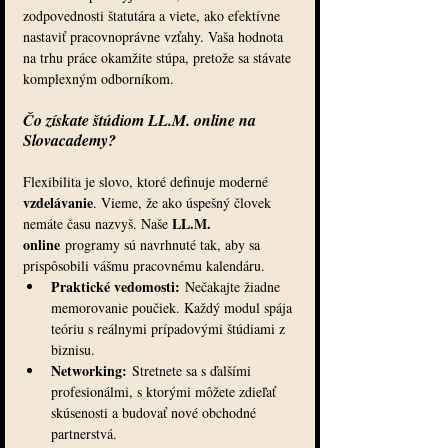
zodpovednosti štatutára a viete, ako efektívne 
nastaviť pracovnoprávne vzťahy. Vaša hodnota 
na trhu práce okamžite stúpa, pretože sa stávate 
komplexným odborníkom.
Čo získate štúdiom LL.M. online na 
Slovacademy?
Flexibilita je slovo, ktoré definuje moderné 
vzdelávanie
. Vieme, že ako úspešný človek 
LL.M. 
nemáte času nazvyš. Naše 
online
 programy sú navrhnuté tak, aby sa 
prispôsobili vášmu pracovnému kalendáru.
Praktické vedomosti:
 Nečakajte žiadne 
memorovanie poučiek. Každý modul spája 
teóriu s reálnymi prípadovými štúdiami z 
biznisu.
Networking:
 Stretnete sa s ďalšími 
profesionálmi, s ktorými môžete zdieľať 
skúsenosti a budovať nové obchodné 
partnerstvá.