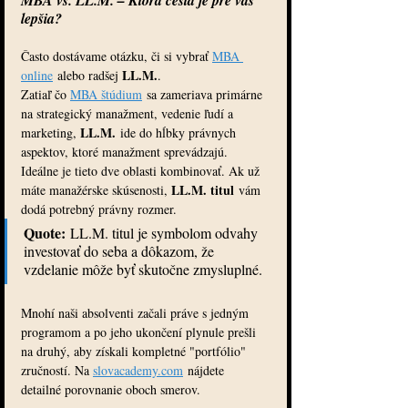
MBA vs. LL.M. – Ktorá cesta je pre vás 
lepšia?
Často dostávame otázku, či si vybrať 
MBA 
LL.M.
online
 alebo radšej 
.
Zatiaľ čo 
MBA štúdium
 sa zameriava primárne 
na strategický manažment, vedenie ľudí a 
LL.M.
marketing, 
 ide do hĺbky právnych 
aspektov, ktoré manažment sprevádzajú. 
Ideálne je tieto dve oblasti kombinovať. Ak už 
LL.M. titul
máte manažérske skúsenosti, 
 vám 
dodá potrebný právny rozmer.
Quote:
 LL.M. titul je symbolom odvahy 
investovať do seba a dôkazom, že 
vzdelanie môže byť skutočne zmysluplné.
Mnohí naši absolventi začali práve s jedným 
programom a po jeho ukončení plynule prešli 
na druhý, aby získali kompletné "portfólio" 
zručností. Na 
slovacademy.com
 nájdete 
detailné porovnanie oboch smerov.