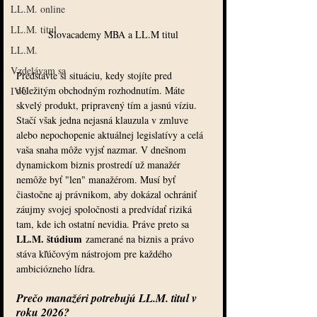
LL.M. online
LL.M. titul
Slovacademy MBA a LL.M titul
LL.M.
Vzdelávam sa
Predstavte si situáciu, kedy stojíte pred 
dôležitým obchodným rozhodnutím. Máte 
IVU
skvelý produkt, pripravený tím a jasnú víziu. 
Stačí však jedna nejasná klauzula v zmluve 
alebo nepochopenie aktuálnej legislatívy a celá 
vaša snaha môže vyjsť nazmar. V dnešnom 
dynamickom biznis prostredí už manažér 
nemôže byť "len" manažérom. Musí byť 
čiastočne aj právnikom, aby dokázal ochrániť 
záujmy svojej spoločnosti a predvídať riziká 
tam, kde ich ostatní nevidia. Práve preto sa 
LL.M. štúdium
 zamerané na biznis a právo 
stáva kľúčovým nástrojom pre každého 
ambiciózneho lídra.
Prečo manažéri potrebujú LL.M. titul v 
roku 2026?