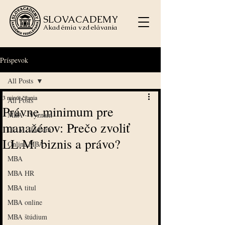
SLOVACADEMY
Akadémia vzdelávania
Príspevok
All Posts
3 minút čítania
All Posts
Právne minimum pre
MBA - Význam
manažérov: Prečo zvoliť
LL.M. štúdium
LL.M. biznis a právo?
Online MBA
MBA
MBA HR
MBA titul
MBA online
MBA štúdium