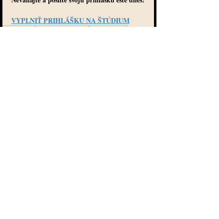
VYPLNIŤ PRIHLÁŠKU NA ŠTÚDIUM
LL.M. titul
LL.M. vzdelávanie
LL.M. online
LL.M. Slovensko
LL.M.
Štúdium LL.M.
LL.M. štúdium
LL.M. online
LL.M. titul
Posledné príspevky
Pozrieť si všetky