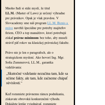
Mnoho ľudí si stále myslí, že titul 
LL.M.
 (Master of Laws) je určený výhradne 
pre právnikov. Opak je však pravdou. V 
Slovacademy sme náš program 
LL.M. Biznis a 
právo
 navrhli špeciálne pre potreby majiteľov 
firiem, CEO a top manažérov, ktorí potrebujú 
právne minimum
získať 
 bez toho, aby museli 
stráviť päť rokov na klasickej právnickej fakulte.
Právo nie je len o paragrafoch, ale o 
strategickom myslení. Ako hovorí Ing. Mgr. 
Sofia Zummerová, LL.M., garantka 
vzdelávania:
„Skutočné vzdelanie nezačína tam, kde sa 
učíme fakty, ale tam, kde začneme chápať 
súvislosti.“
Keď rozumiete právnemu rámcu podnikania, 
získavate obrovskú konkurenčnú výhodu. 
Dokážete lepšie vyjednávať, rozumiete 