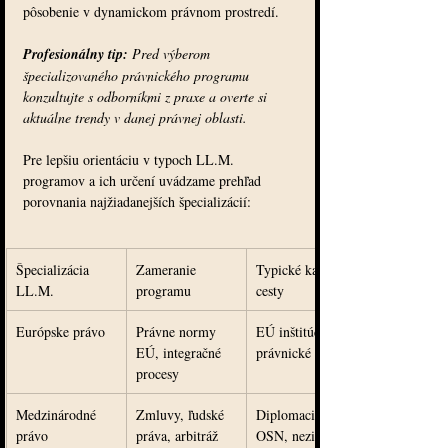
pôsobenie v dynamickom právnom prostredí.
Profesionálny tip:
Pred výberom 
špecializovaného právnického programu 
konzultujte s odborníkmi z praxe a overte si 
aktuálne trendy v danej právnej oblasti.
Pre lepšiu orientáciu v typoch LL.M. 
programov a ich určení uvádzame prehľad 
porovnania najžiadanejších špecializácií:
Špecializácia 
Zameranie 
Typické kariérne 
LL.M.
programu
cesty
Európske právo
Právne normy 
EÚ inštitúcie, 
EÚ, integračné 
právnické firmy
procesy
Medzinárodné 
Zmluvy, ľudské 
Diplomacia, 
právo
práva, arbitráž
OSN, neziskové 