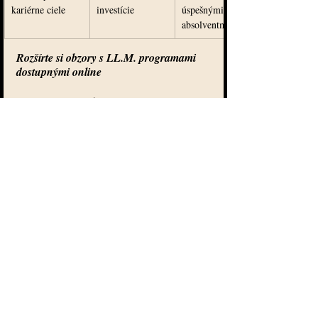
kariérne ciele
investície
úspešnými 
absolventmi
Rozšírte si obzory s LL.M. programami 
dostupnými online
Zaujímate sa o profesionálny rast a hľadáte 
študijný program, ktorý skutočne zodpovie 
vašim kariérnym cieľom? Článok nám 
pripomína dôležitosť výberu kvalitného LL.M. 
programu s medzinárodnou akreditáciou a 
praktickým zameraním. Mnohí právnici narazia 
na problém vyváženia náročného štúdia s 
pracovnými povinnosťami alebo na neistotu, 
ktorý program zvoliť vzhľadom na dlhodobú 
hodnotu titulu a uznávanosť na trhu. Preto je 
kľúčové nájsť spoľahlivú platformu, ktorá 
ponúka štúdium prispôsobené vašim potrebám 
a umožňuje študovať flexibilne s garanciou 
vysokých štandardov.