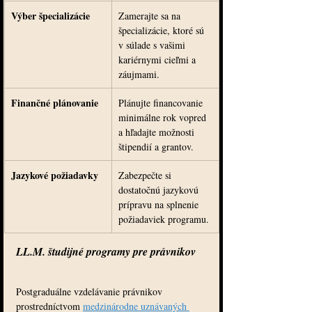
Výber špecializácie
Zamerajte sa na 
špecializácie, ktoré sú 
v súlade s vašimi 
kariérnymi cieľmi a 
záujmami.
Finančné plánovanie
Plánujte financovanie 
minimálne rok vopred 
a hľadajte možnosti 
štipendií a grantov.
Jazykové požiadavky
Zabezpečte si 
dostatočnú jazykovú 
prípravu na splnenie 
požiadaviek programu.
LL.M. študijné programy pre právnikov
Postgraduálne vzdelávanie právnikov 
prostredníctvom 
medzinárodne uznávaných 