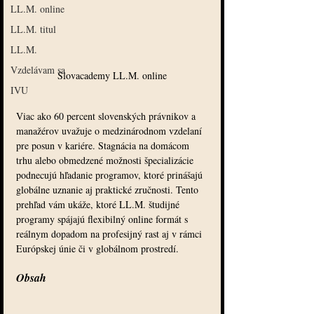
LL.M. online
LL.M. titul
LL.M.
Vzdelávam sa
Slovacademy LL.M. online
IVU
Viac ako 60 percent slovenských právnikov a 
manažérov uvažuje o medzinárodnom vzdelaní 
pre posun v kariére. Stagnácia na domácom 
trhu alebo obmedzené možnosti špecializácie 
podnecujú hľadanie programov, ktoré prinášajú 
globálne uznanie aj praktické zručnosti. Tento 
prehľad vám ukáže, ktoré LL.M. študijné 
programy spájajú flexibilný online formát s 
reálnym dopadom na profesijný rast aj v rámci 
Európskej únie či v globálnom prostredí.
Obsah