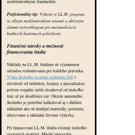
medzinárodnými štandardmi.
Profesionálny tip:
Vyberte si LL.M. program 
so silným medzinárodným renomé a aktívnym 
alumni networkingom pre maximalizáciu 
budúcich kariérnych príležitostí.
Finančné nároky a možnosti 
financovania štúdia
Náklady na LL.M. štúdium sú významnou 
súčasťou rozhodovania pre každého právnika. 
Výška školného sa môže podstatne líšiť
 v 
závislosti od inštitúcie, krajiny a špecializácie, 
pričom rozpätie môže dosahovať od niekoľko 
tisíc až po desaťtisíce eur. Okrem samotného 
školného je potrebné kalkulovať aj s ďalšími 
nákladmi ako sú študijné materiály, poistenie, 
ubytovanie a základné životné výdavky.
Pri financovaní LL.M. štúdia existuje niekoľko 
overených stratégií. Mnohé univerzity 