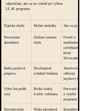
odporúčaní, ako sa im vyhnúť pri výbere 
LL.M. programu:
Typická chyba
Možné následky
Ako sa jej vyhnúť
Neoverenie 
Znížené uznanie 
Overiť si 
akreditácie
titulu
medzinárodnú 
certifikáciu 
ktorú 
Slovacademy má.
Slabá jazyková 
Neschopnosť 
Absolvovať 
príprava
zvládnuť štúdium
odborný 
jazykový kurz
Výber len podľa 
Riziko nízkej 
Porovnať obsah 
ceny
kvality vzdelania
a výučbu 
programu
Nerozmyslené 
Nízka návratnosť 
Konzultovať s 