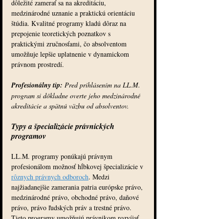
dôležité zamerať sa na akreditáciu, 
medzinárodné uznanie a praktickú orientáciu 
štúdia. Kvalitné programy kladú dôraz na 
prepojenie teoretických poznatkov s 
praktickými zručnosťami, čo absolventom 
umožňuje lepšie uplatnenie v dynamickom 
právnom prostredí.
Profesionálny tip:
Pred prihlásením na LL.M. 
program si dôkladne overte jeho medzinárodné 
akreditácie a spätnú väzbu od absolventov.
Typy a špecializácie právnických 
programov
LL.M. programy ponúkajú právnym 
profesionálom možnosť hĺbkovej špecializácie v 
rôznych právnych odboroch
. Medzi 
najžiadanejšie zamerania patria európske právo, 
medzinárodné právo, obchodné právo, daňové 
právo, právo ľudských práv a trestné právo. 
Tieto programy umožňujú právnikom rozvíjať 