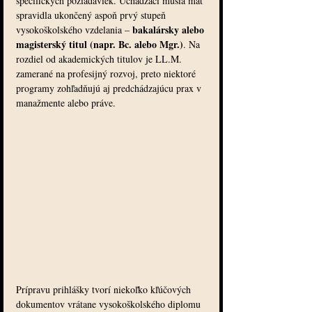
špecifických požiadaviek. Uchádzači musia mať 
spravidla ukončený aspoň prvý stupeň 
bakalársky alebo 
vysokoškolského vzdelania – 
magisterský titul (napr. Bc. alebo Mgr.)
. Na 
rozdiel od akademických titulov je LL.M. 
zamerané na profesijný rozvoj, preto niektoré 
programy zohľadňujú aj predchádzajúcu prax v 
manažmente alebo práve.
Prípravu prihlášky tvorí niekoľko kľúčových 
dokumentov vrátane vysokoškolského diplomu 