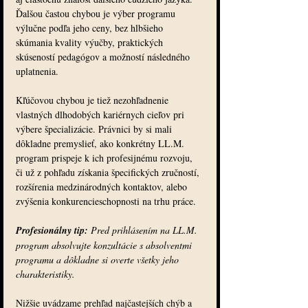
Ďalšou častou chybou je výber programu 
výlučne podľa jeho ceny, bez hlbšieho 
skúmania kvality výučby, praktických 
skúseností pedagógov a možností následného 
uplatnenia.
Kľúčovou chybou je tiež nezohľadnenie 
vlastných dlhodobých kariérnych cieľov pri 
výbere špecializácie. Právnici by si mali 
dôkladne premyslieť, ako konkrétny LL.M. 
program prispeje k ich profesijnému rozvoju, 
či už z pohľadu získania špecifických zručností, 
rozšírenia medzinárodných kontaktov, alebo 
zvýšenia konkurencieschopnosti na trhu práce.
Profesionálny tip:
Pred prihlásením na LL.M. 
program absolvujte konzultácie s absolventmi 
programu a dôkladne si overte všetky jeho 
charakteristiky.
Nižšie uvádzame prehľad najčastejších chýb a 