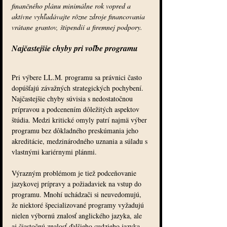
finančného plánu minimálne rok vopred a 
aktívne vyhľadávajte rôzne zdroje financovania 
vrátane grantov, štipendií a firemnej podpory.
Najčastejšie chyby pri voľbe programu
Pri výbere LL.M. programu sa právnici často 
dopúšťajú závažných strategických pochybení. 
Najčastejšie chyby súvisia s nedostatočnou 
prípravou a podcenením dôležitých aspektov 
štúdia. Medzi kritické omyly patrí najmä výber 
programu bez dôkladného preskúmania jeho 
akreditácie, medzinárodného uznania a súladu s 
vlastnými kariérnymi plánmi.
Výrazným problémom je tiež podceňovanie 
jazykovej prípravy a požiadaviek na vstup do 
programu. Mnohí uchádzači si neuvedomujú, 
že niektoré špecializované programy vyžadujú 
nielen výbornú znalosť anglického jazyka, ale 
aj čiastočnú znalosť ďalšieho cudzieho jazyka. 