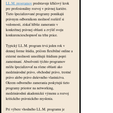
LL.M. programov
 predstavuje kľúčový krok 
pre profesionálny rozvoj v právnej kariére. 
Tieto špecializované programy ponúkajú 
právnym odborníkom možnosť rozšíriť si 
vedomosti, získať hlbšie zameranie v 
konkrétnej právnej oblasti a zvýšiť svoju 
konkurencieschopnosť na trhu práce.
Typický LL.M. program trvá jeden rok v 
dennej forme štúdia, pričom flexibilné online a 
externé možnosti umožňujú štúdium popri 
zamestnaní. Absolventi týchto programov 
môžu špecializovať na rôzne oblasti ako 
medzinárodné právo, obchodné právo, trestné 
právo alebo právo duševného vlastníctva. 
Okrem odborného zamerania poskytujú tieto 
programy priestor na networking, 
medzinárodnú akademickú výmenu a rozvoj 
kritického právnického myslenia.
Pri výbere vhodného LL.M. programu je 