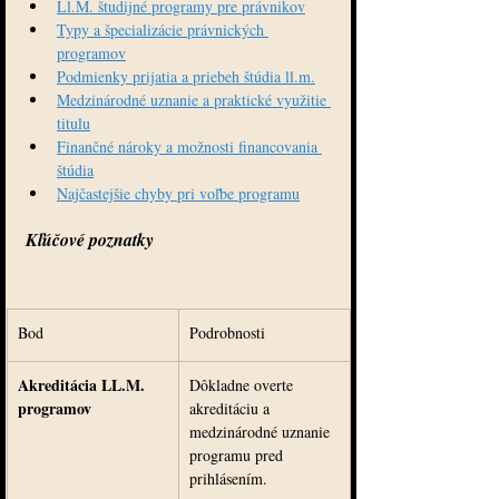
Ll.M. študijné programy pre právnikov
Typy a špecializácie právnických 
programov
Podmienky prijatia a priebeh štúdia ll.m.
Medzinárodné uznanie a praktické využitie 
titulu
Finančné nároky a možnosti financovania 
štúdia
Najčastejšie chyby pri voľbe programu
Kľúčové poznatky
Bod
Podrobnosti
Akreditácia LL.M. 
Dôkladne overte 
programov
akreditáciu a 
medzinárodné uznanie 
programu pred 
prihlásením.