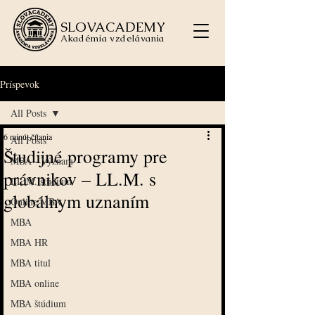
SLOVACADEMY
Akadémia vzdelávania
Príspevok
All Posts
6 minút čítania
All Posts
Študijné programy pre
MBA - Význam
právnikov – LL.M. s
LL.M. štúdium
globálnym uznaním
Online MBA
MBA
MBA HR
MBA titul
MBA online
MBA štúdium