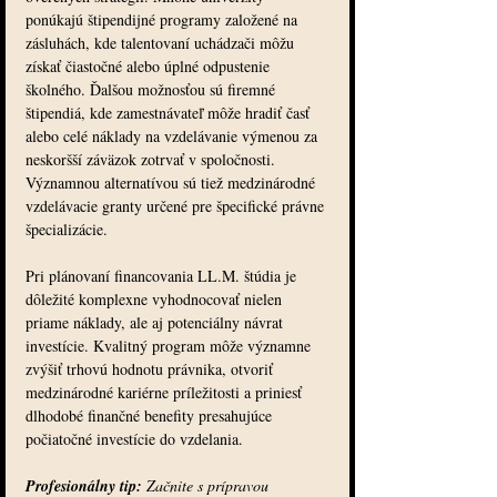
ponúkajú štipendijné programy založené na 
zásluhách, kde talentovaní uchádzači môžu 
získať čiastočné alebo úplné odpustenie 
školného. Ďalšou možnosťou sú firemné 
štipendiá, kde zamestnávateľ môže hradiť časť 
alebo celé náklady na vzdelávanie výmenou za 
neskoršší záväzok zotrvať v spoločnosti. 
Významnou alternatívou sú tiež medzinárodné 
vzdelávacie granty určené pre špecifické právne 
špecializácie.
Pri plánovaní financovania LL.M. štúdia je 
dôležité komplexne vyhodnocovať nielen 
priame náklady, ale aj potenciálny návrat 
investície. Kvalitný program môže významne 
zvýšiť trhovú hodnotu právnika, otvoriť 
medzinárodné kariérne príležitosti a priniesť 
dlhodobé finančné benefity presahujúce 
počiatočné investície do vzdelania.
Profesionálny tip:
Začnite s prípravou 