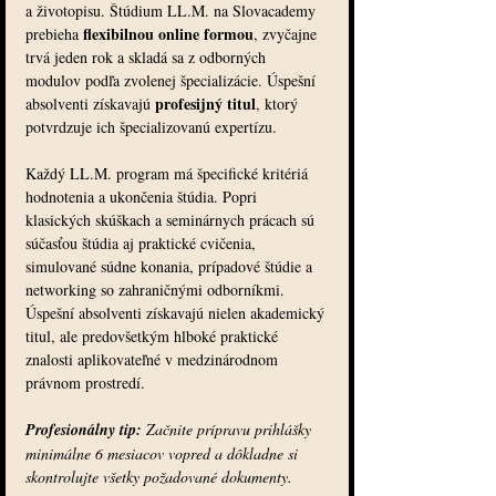
a životopisu. Štúdium LL.M. na Slovacademy 
flexibilnou online formou
prebieha 
, zvyčajne 
trvá jeden rok a skladá sa z odborných 
modulov podľa zvolenej špecializácie. Úspešní 
profesijný titul
absolventi získavajú 
, ktorý 
potvrdzuje ich špecializovanú expertízu.
Každý LL.M. program má špecifické kritériá 
hodnotenia a ukončenia štúdia. Popri 
klasických skúškach a seminárnych prácach sú 
súčasťou štúdia aj praktické cvičenia, 
simulované súdne konania, prípadové štúdie a 
networking so zahraničnými odborníkmi. 
Úspešní absolventi získavajú nielen akademický 
titul, ale predovšetkým hlboké praktické 
znalosti aplikovateľné v medzinárodnom 
právnom prostredí.
Profesionálny tip:
Začnite prípravu prihlášky 
minimálne 6 mesiacov vopred a dôkladne si 
skontrolujte všetky požadované dokumenty.