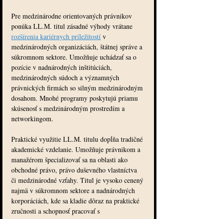
Pre medzinárodne orientovaných právnikov 
ponúka LL.M. titul zásadné výhody vrátane 
rozšírenia kariérnych príležitostí
 v 
medzinárodných organizáciách, štátnej správe a 
súkromnom sektore. Umožňuje uchádzať sa o 
pozície v nadnárodných inštitúciách, 
medzinárodných súdoch a významných 
právnických firmách so silným medzinárodným 
dosahom. Mnohé programy poskytujú priamu 
skúsenosť s medzinárodným prostredím a 
networkingom.
Praktické využitie LL.M. titulu dopĺňa tradičné 
akademické vzdelanie. Umožňuje právnikom a 
manažérom špecializovať sa na oblasti ako 
obchodné právo, právo duševného vlastníctva 
či medzinárodné vzťahy. Titul je vysoko cenený 
najmä v súkromnom sektore a nadnárodných 
korporáciách, kde sa kladie dôraz na praktické 
zručnosti a schopnosť pracovať s 