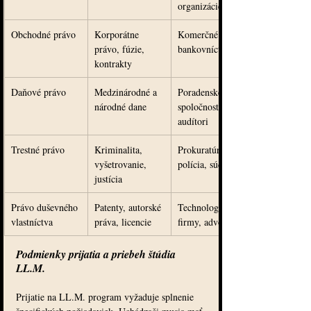
organizácie
Obchodné právo
Korporátne 
Komerčné firmy, 
právo, fúzie, 
bankovníctvo
kontrakty
Daňové právo
Medzinárodné a 
Poradenské 
národné dane
spoločnosti, 
audítori
Trestné právo
Kriminalita, 
Prokuratúra, 
vyšetrovanie, 
polícia, súdy
justícia
Právo duševného 
Patenty, autorské 
Technologické 
vlastníctva
práva, licencie
firmy, advokácia
Podmienky prijatia a priebeh štúdia 
LL.M.
Prijatie na LL.M. program vyžaduje splnenie 