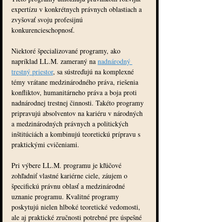
expertízu v konkrétnych právnych oblastiach a 
zvyšovať svoju profesijnú 
konkurencieschopnosť.
Niektoré špecializované programy, ako 
napríklad LL.M. zameraný na 
nadnárodný 
trestný priestor
, sa sústreďujú na komplexné 
témy vrátane medzinárodného práva, riešenia 
konfliktov, humanitárneho práva a boja proti 
nadnárodnej trestnej činnosti. Takéto programy 
pripravujú absolventov na kariéru v národných 
a medzinárodných právnych a politických 
inštitúciách a kombinujú teoretickú prípravu s 
praktickými cvičeniami.
Pri výbere LL.M. programu je kľúčové 
zohľadniť vlastné kariérne ciele, záujem o 
špecifickú právnu oblasť a medzinárodné 
uznanie programu. Kvalitné programy 
poskytujú nielen hlboké teoretické vedomosti, 
ale aj praktické zručnosti potrebné pre úspešné 